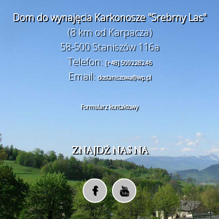
Dom do wynajęcia Karkonosze "Srebrny Las"
(8 km od Karpacza)
58-500 Staniszów 116a
Telefon:
[+48] 509228246
Email:
dostaniszowa@wp.pl
Formularz kontaktowy
ZNAJDŹ NAS NA